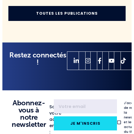
TOUTES LES PUBLICATIONS
Restez connectés
!
Abonnez-
J'acc
Saisissez
de re
vous à
votre
la
notre
newsl
adresse
et les
newsletter
JE M'INSCRIS
email
actua
:
du th