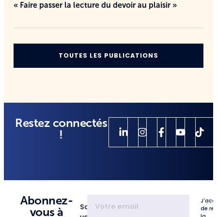
« Faire passer la lecture du devoir au plaisir »
TOUTES LES PUBLICATIONS
Restez connectés
!
Abonnez-
J'acc
Saisissez
de re
vous à
votre
la