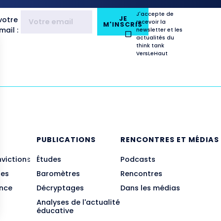
J'accepte de
JE
votre
recevoir la
M'INSCRIS
ail :
newsletter et les
actualités du
think tank
VersLeHaut
E
PUBLICATIONS
RENCONTRES ET MÉDIAS
nvictions
Études
Podcasts
des
Baromètres
Rencontres
ance
Décryptages
Dans les médias
Analyses de l'actualité
éducative