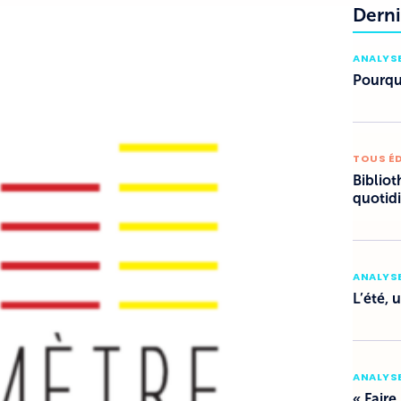
Derni
ANALYSE
Pourquo
TOUS É
Bibliot
quotid
ANALYSE
L’été, 
ANALYSE
« Faire