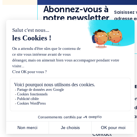
Abonnez-vous à
Saisissez 
notre newsletter
adresse em
NOUS CONNAÎTR
Présentation et co
Missions et métho
Équipe et gouvern
Partenariats
Contact