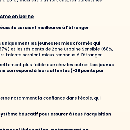
à 2016) mais est plus fort chez les parents les
misme en berne
éussite seraient meilleures à l’étranger
s uniquement les jeunes les mieux formés qui
67%) et les résidents de Zone Urbaine Sensible (68%,
s talents seraient mieux reconnus à l’étranger.
ettement plus faible que chez les autres.
Les jeunes
vie correspond à leurs attentes (-29 points par
erne notamment la confiance dans l’école, qui
système éducatif pour assurer à tous l’acquisition