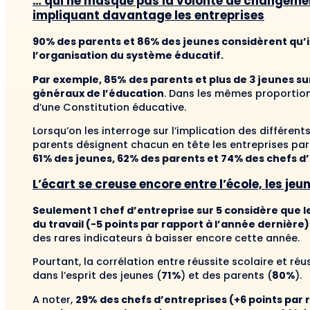
… qui ne masque pas la volonté de changeme
impliquant davantage les entreprises
90% des parents et 86% des jeunes considèrent qu’il
l’organisation du système éducatif.
Par exemple, 85%
des parents et plus de 3 jeunes su
généraux de l’éducation
. Dans les mêmes proportions
d’une Constitution éducative.
Lorsqu’on les interroge sur l’implication des différent
parents désignent chacun en tête les entreprises parm
61%
des jeunes,
62%
des parents et
74%
des chefs d’
L’écart se creuse encore entre l’école, les jeu
Seulement
1 chef d’entreprise sur 5
considère que l
du travail (-5 points par rapport à l’année dernière)
des rares indicateurs à baisser encore cette année.
Pourtant, la corrélation entre réussite scolaire et ré
dans l’esprit des jeunes (
71%
) et des parents (
80%
).
A noter,
29%
des chefs d’entreprises
(+6 points par 