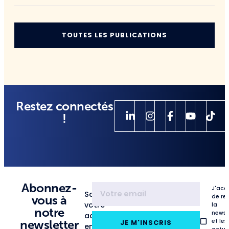
TOUTES LES PUBLICATIONS
Restez connectés
!
Abonnez-
J'acc
Saisissez
de re
vous à
votre
la
notre
newsl
adresse
et les
newsletter
JE M'INSCRIS
email