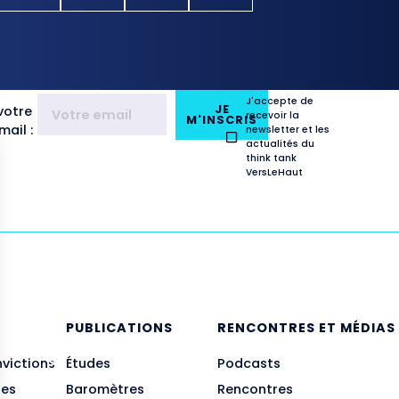
J'accepte de
JE
votre
recevoir la
M'INSCRIS
ail :
newsletter et les
actualités du
think tank
VersLeHaut
E
PUBLICATIONS
RENCONTRES ET MÉDIAS
nvictions
Études
Podcasts
des
Baromètres
Rencontres