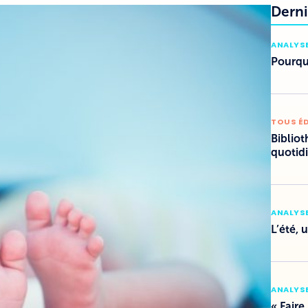
Derni
ANALYSE
Pourquo
TOUS É
Bibliot
quotid
ANALYSE
L’été, 
ANALYSE
« Faire