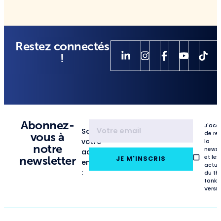
Restez connectés
!
Abonnez-
J'acc
Saisissez
de re
vous à
votre
la
notre
newsl
adresse
et les
newsletter
JE M'INSCRIS
email
actua
:
du th
tank
VersL