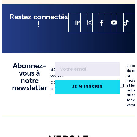
Restez connectés
!
Abonnez-
J'acc
Saisissez
de re
vous à
votre
la
notre
newsl
adresse
et les
newsletter
JE M'INSCRIS
email
actua
:
du th
tank
VersL