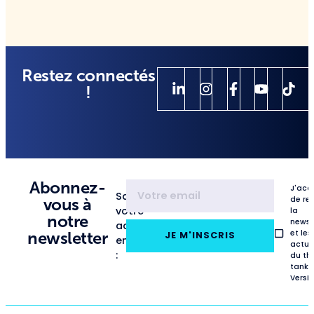
Restez connectés
!
Abonnez-
J'acc
Saisissez
de re
vous à
votre
la
notre
newsl
adresse
et les
newsletter
JE M'INSCRIS
email
actua
:
du th
tank
VersL