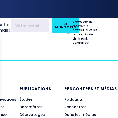
J'accepte de
JE
votre
recevoir la
M'INSCRIS
ail :
newsletter et les
actualités du
think tank
VersLeHaut
E
PUBLICATIONS
RENCONTRES ET MÉDIAS
nvictions
Études
Podcasts
des
Baromètres
Rencontres
ance
Décryptages
Dans les médias