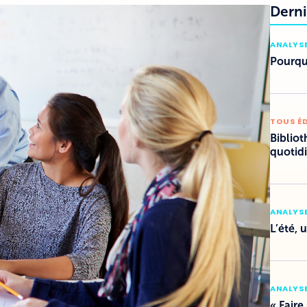
Derni
ANALYSE
Pourquo
TOUS É
Bibliot
quotid
ANALYSE
L’été, 
ANALYSE
« Faire