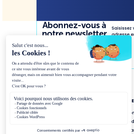
Abonnez-vous à
Saisissez 
notre newsletter
adresse em
NOUS CONNAÎTR
Présentation et co
Missions et métho
Équipe et gouvern