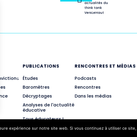
actualités du
think tank
VersLeHaut
E
PUBLICATIONS
RENCONTRES ET MÉDIAS
nvictions
Études
Podcasts
des
Baromètres
Rencontres
ance
Décryptages
Dans les médias
Analyses de l'actualité
éducative
Tous éducateurs !
leure expérience sur notre site web. Si vous continuez à utiliser ce sit