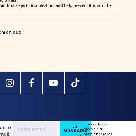
chronique :
J'accepte de
JE
votre
recevoir la
M'INSCRIS
ail :
newsletter et les