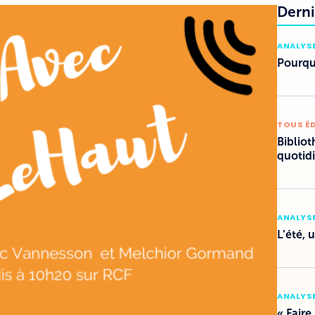
Derni
ANALYSE
Pourquo
TOUS É
Bibliot
quotid
ANALYSE
L’été, 
ANALYSE
« Faire