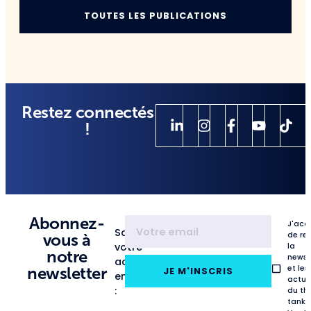
TOUTES LES PUBLICATIONS
Restez connectés
!
Abonnez-
J'acc
Saisissez
de re
vous à
votre
la
notre
newsl
adresse
et les
newsletter
JE M'INSCRIS
email
actua
:
du th
tank