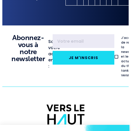
Abonnez-
J'acc
Saisissez
de re
vous à
votre
la
notre
newsl
adresse
et les
newsletter
JE M'INSCRIS
email
actua
:
du th
tank
VersL