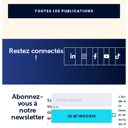
TOUTES LES PUBLICATIONS
Restez connectés
!
Abonnez-
J'acc
Saisissez
de re
vous à
votre
la
notre
newsl
adresse
et les
newsletter
JE M'INSCRIS
email
actua
:
du th