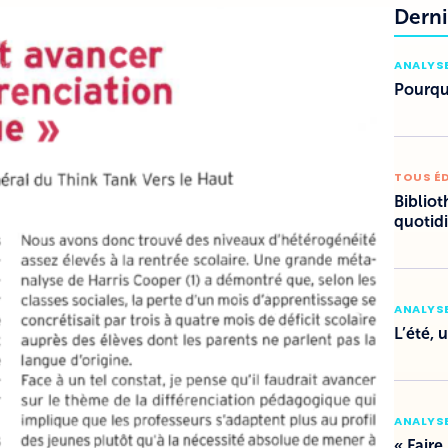
Derni
ANALYSE
Pourquo
TOUS É
Bibliot
quotid
ANALYSE
L’été, 
ANALYSE
« Faire