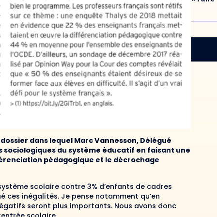
un dossier dans lequel Marc Vannesson, Délégué
s sociologiques du système éducatif en faisant une
fférenciation pédagogique et le décrochage
 système scolaire contre 3% d’enfants de cadres
ué ces inégalités. Je pense notamment qu’en
s négatifs seront plus importants. Nous avons donc
entrée scolaire.