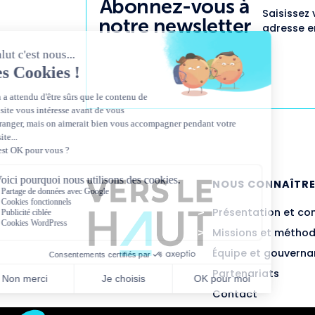
Abonnez-vous à
Saisissez 
notre newsletter
adresse em
NOUS CONNAÎTR
Présentation et co
Missions et métho
Équipe et gouvern
Partenariats
Contact