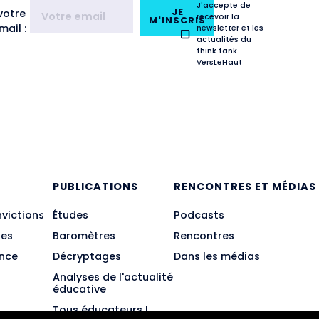
J'accepte de
JE
votre
recevoir la
M'INSCRIS
ail :
newsletter et les
actualités du
think tank
VersLeHaut
E
PUBLICATIONS
RENCONTRES ET MÉDIAS
nvictions
Études
Podcasts
des
Baromètres
Rencontres
ance
Décryptages
Dans les médias
Analyses de l'actualité
éducative
Tous éducateurs !