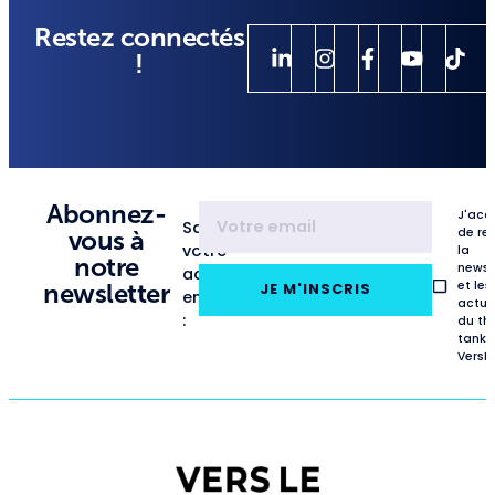
Restez connectés
!
Abonnez-
J'acc
Saisissez
de re
vous à
votre
la
notre
newsl
adresse
et les
newsletter
JE M'INSCRIS
email
actua
:
du th
tank
VersL