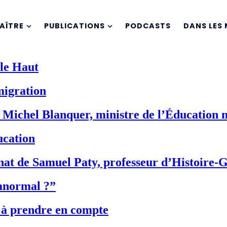
AÎTRE
PUBLICATIONS
PODCASTS
DANS LES 
le Haut
igration
ichel Blanquer, ministre de l’Éducation nat
ucation
inat de Samuel Paty, professeur d’Histoire-G
’anormal ?”
” à prendre en compte