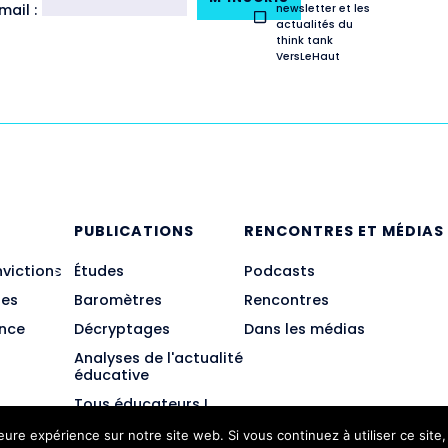
ail :
newsletter et les
actualités du
think tank
VersLeHaut
E
PUBLICATIONS
RENCONTRES ET MÉDIAS
nvictions
Études
Podcasts
des
Baromètres
Rencontres
ance
Décryptages
Dans les médias
Analyses de l'actualité
éducative
Tous éducateurs !
leure expérience sur notre site web. Si vous continuez à utiliser ce sit