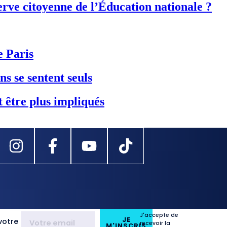
erve citoyenne de l’Éducation nationale ?
e Paris
ns se sentent seuls
t être plus impliqués
J'accepte de
JE
votre
recevoir la
M'INSCRIS