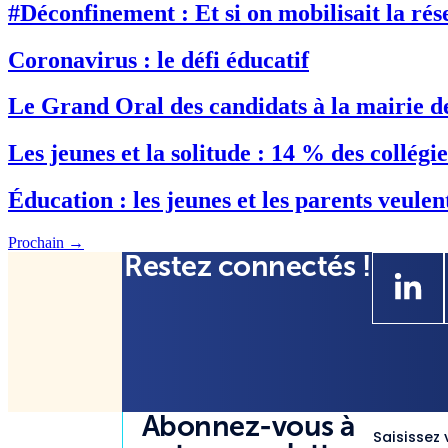
#Déconfinement : Et si on mobilisait la rés
Coronavirus : le défi éducatif
Le Grand Oral des candidats à la mairie d
Les jeunes et la solitude : 14 % des collégie
Éducation : les jeunes et les parents veulen
Prochain
→
Restez connectés !
Abonnez-vous à
Saisissez 