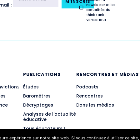
M'INSCRIS
ail :
newsletter et les
actualités du
think tank
VersLeHaut
E
PUBLICATIONS
RENCONTRES ET MÉDIAS
nvictions
Études
Podcasts
des
Baromètres
Rencontres
ance
Décryptages
Dans les médias
Analyses de l'actualité
éducative
Tous éducateurs !
leure expérience sur notre site web. Si vous continuez à utiliser ce sit