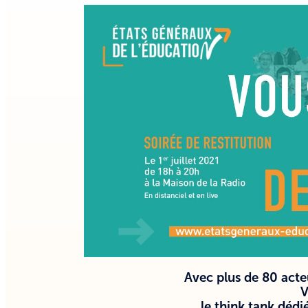
Avec plus de 80 acte
V
le think tank dédi