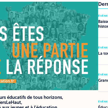
Der
ÉVÉN
Baiss
histo
ÉVÉN
La to
ÉVÉN
Grand
urs éducatifs de tous horizons,
ÉVÉN
ersLeHaut,
é aux jeunes et à l’éducation
Éduca