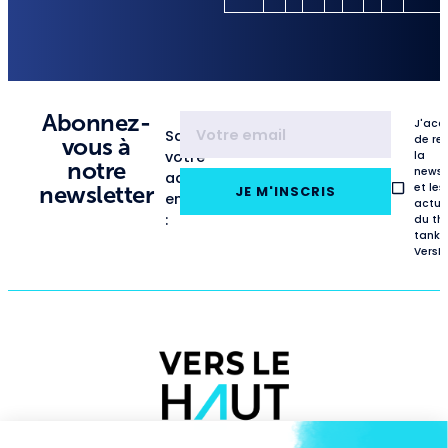
Abonnez-
J'acc
Saisissez
de re
vous à
votre
la
notre
newsl
adresse
et les
newsletter
JE M'INSCRIS
email
actua
:
du th
tank
VersL