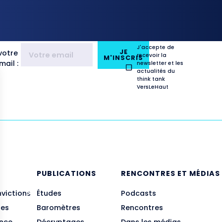
J'accepte de
JE
votre
recevoir la
M'INSCRIS
ail :
newsletter et les
actualités du
think tank
VersLeHaut
E
PUBLICATIONS
RENCONTRES ET MÉDIAS
nvictions
Études
Podcasts
des
Baromètres
Rencontres
ance
Décryptages
Dans les médias