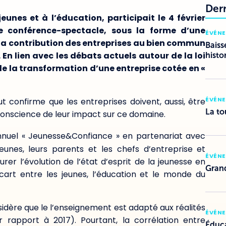
Der
eunes et à l’éducation, participait le 4 février
re conférence-spectacle, sous la forme d’une
ÉVÉN
la contribution des entreprises au bien commun
Baiss
.
En lien avec les débats actuels autour de la loi
histo
de la transformation d’une entreprise cotée en «
ÉVÉN
ut confirme que les entreprises doivent, aussi, être
La to
conscience de leur impact sur ce domaine.
nnuel « Jeunesse&Confiance » en partenariat avec
eunes, leurs parents et les chefs d’entreprise et
ÉVÉN
 l’évolution de l’état d’esprit de la jeunesse en
Grand
cart entre les jeunes, l’éducation et le monde du
idère que le l’enseignement est adapté aux réalités
ÉVÉN
 rapport à 2017). Pourtant, la corrélation entre
Éduca