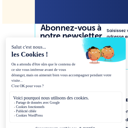
Abonnez-vous à
Saisissez 
notre newsletter
adresse em
NOUS CONNAÎTR
Présentation et co
Missions et métho
Équipe et gouvern