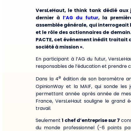
VersLeHaut, le think tank dédié aux j
dernier à
l’AG du futur
, la premiè
assemblée générale, qui
interrogeait 
et le rôle des actionnaires de demain
PACTE, cet événement inédit traitait 
société à mission ».
En participant à l’AG du futur, VersLeHa
responsables de l’éducation et prendre 
e
Dans la 4
édition de son baromètre a
OpinionWay et la MAIF, qui sonde les j
permettant année après année de mesurer
France, VersLeHaut souligne le grand é
travail.
Seulement
1 chef d’entreprise sur 7
cons
du monde professionnel (-6 points par