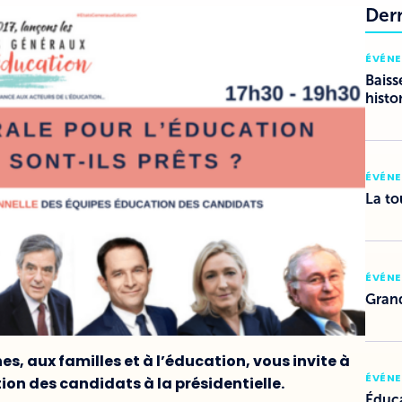
Der
ÉVÉN
Baiss
histo
ÉVÉN
La to
ÉVÉN
Grand
es, aux familles et à l’éducation, vous invite à
ÉVÉN
on des candidats à la présidentielle.
Éduca