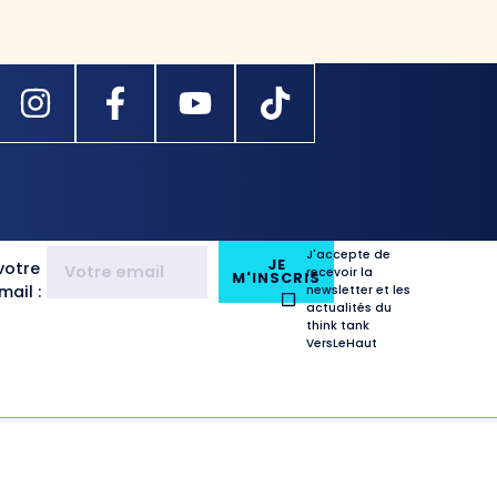
J'accepte de
JE
votre
recevoir la
M'INSCRIS
ail :
newsletter et les
actualités du
think tank
VersLeHaut