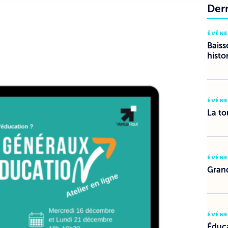
Der
ÉVÉN
Baiss
histo
ÉVÉN
La to
ÉVÉN
Grand
ÉVÉN
Éduca