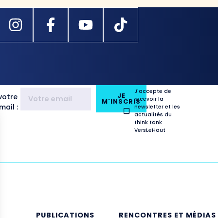
J'accepte de
JE
votre
recevoir la
M'INSCRIS
ail :
newsletter et les
actualités du
think tank
VersLeHaut
E
PUBLICATIONS
RENCONTRES ET MÉDIAS