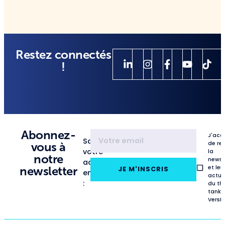
Restez connectés
!
Abonnez-
J'acc
Saisissez
de re
vous à
votre
la
notre
newsl
adresse
et les
newsletter
JE M'INSCRIS
email
actua
:
du th
tank
VersL