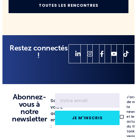
TOUTES LES RENCONTRES
Restez connectés
!
Abonnez-
J'acc
Saisissez
de re
vous à
votre
la
notre
newsl
adresse
et les
newsletter
JE M'INSCRIS
email
actua
:
du th
tank
VersL