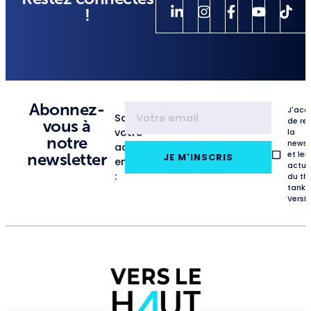
!
Abonnez-
J'acc
Saisissez
de re
vous à
votre
la
notre
newsl
adresse
et les
newsletter
JE M'INSCRIS
email
actua
:
du th
tank
VersL