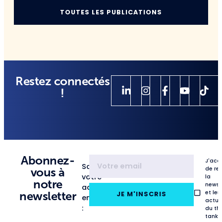
TOUTES LES PUBLICATIONS
Restez connectés
!
Abonnez-
J'acc
Saisissez
de re
vous à
votre
la
notre
newsl
adresse
et les
newsletter
JE M'INSCRIS
email
actua
:
du th
tank