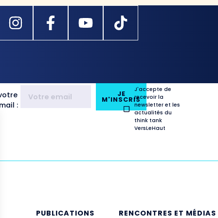
J'accepte de
JE
votre
recevoir la
M'INSCRIS
ail :
newsletter et les
actualités du
think tank
VersLeHaut
E
PUBLICATIONS
RENCONTRES ET MÉDIAS