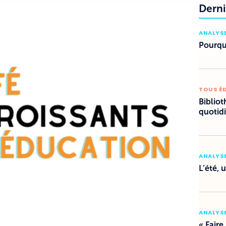
Derni
ANALYSE
Pourquo
TOUS É
Bibliot
quotid
ANALYSE
L’été, 
ANALYSE
« Faire