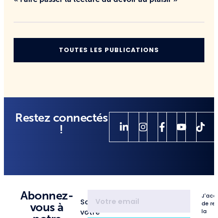
TOUTES LES PUBLICATIONS
Restez connectés
!
Abonnez-
J'acc
Saisissez
de re
vous à
votre
la