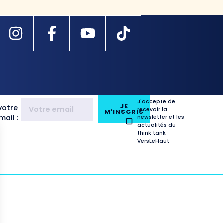
J'accepte de
JE
votre
recevoir la
M'INSCRIS
ail :
newsletter et les
actualités du
think tank
VersLeHaut