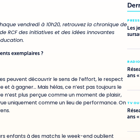
Der
PRESS
ha
que vendredi à 10h20, retrouvez la chronique de
Les j
e RCF des initiatives et des idées innovantes
sursa
éducation.
ents exemplaires ?
RADI
Résea
ans «
unes peuvent découvrir le sens de l’effort, le respect
et à gagner… Mais hélas, ce n’est pas toujours le
ve n’est plus perçu
e
comme un moment de plaisir,
vue
uniquement comme un lieu
de performance. On
TV OU
yens.
Résea
ans «
rs enfants à des matchs le week-end oublient