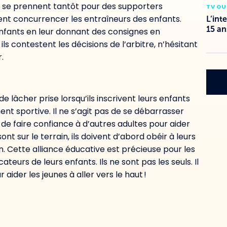
t se prennent
tantôt pour des supporters
TV OU
nent concurrencer les entraîneurs des enfants.
L’int
15 an
enfa
nts en leur donnant des consignes
en
ils contestent les décisions de l’arbitre
, n’hésitant
r
.
 lâcher prise lorsqu’ils inscrivent leurs enfants
ent sportive
. Il ne s’agit pas de se débarrasser
e faire confiance à d’autres adultes pour aider
ont sur le terrain, ils doivent d’abord obéir à leurs
n.
Cette alliance éducative est précieuse pour les
teurs de leurs enfants. Ils ne sont pas les seuls. Il
 aider les jeunes à aller vers le haut !