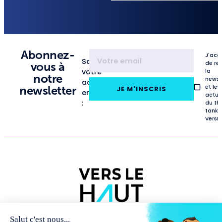
Abonnez-
J'acc
Saisissez
de re
vous à
votre
la
notre
newsl
adresse
et les
newsletter
JE M'INSCRIS
email
actua
:
du th
tank
VersL