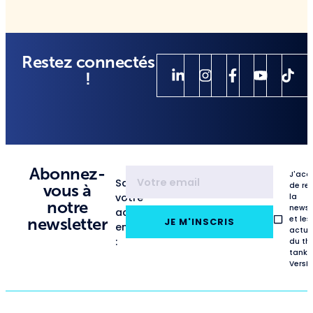
Restez connectés
!
Abonnez-
J'acc
Saisissez
de re
vous à
votre
la
notre
newsl
adresse
et les
newsletter
JE M'INSCRIS
email
actua
:
du th
tank
VersL