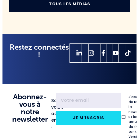
TOUS LES MÉDIAS
Restez connectés
!
Abonnez-
J'acc
Saisissez
de re
vous à
votre
la
notre
newsl
adresse
et les
newsletter
JE M'INSCRIS
email
actua
:
du th
tank
VersL