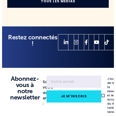
TOUS LES MÉDIAS
Restez connectés
!
Abonnez-
J'acc
Saisissez
de re
vous à
votre
la
notre
newsl
adresse
et les
newsletter
JE M'INSCRIS
email
actua
:
du th
tank
VersL