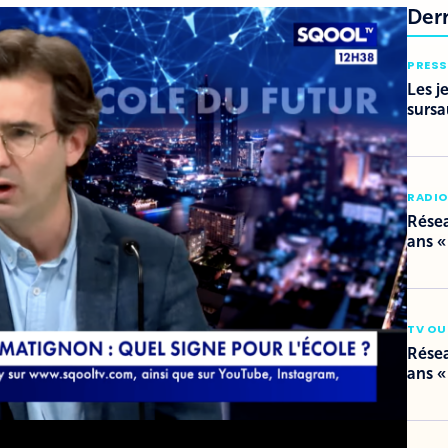
Der
PRESS
Les j
sursa
RADI
Résea
ans «
TV OU
Résea
ans «