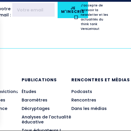
J'accepte de
JE
votre
recevoir la
M'INSCRIS
ail :
newsletter et les
actualités du
think tank
VersLeHaut
E
PUBLICATIONS
RENCONTRES ET MÉDIAS
nvictions
Études
Podcasts
des
Baromètres
Rencontres
ance
Décryptages
Dans les médias
Analyses de l'actualité
éducative
Tous éducateurs !