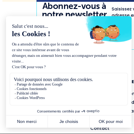
Abonnez-vous à
Saisissez 
notre newsletter
adresse em
NOUS CONNAÎTR
Présentation et co
Missions et métho
Équipe et gouvern
Partenariats
Contact