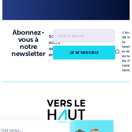
Abonnez-
J'acc
Saisissez
de re
vous à
votre
la
notre
newsl
adresse
et les
newsletter
JE M'INSCRIS
email
actua
:
du th
tank
VersL