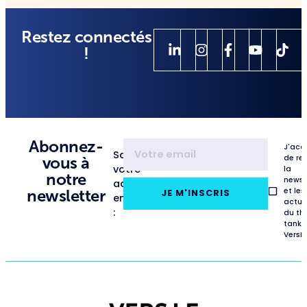
Restez connectés
!
Abonnez-
J'acc
Saisissez
de re
vous à
votre
la
notre
newsl
adresse
et les
newsletter
JE M'INSCRIS
email
actua
:
du th
tank
VersL