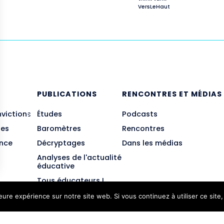
VersLeHaut
E
PUBLICATIONS
RENCONTRES ET MÉDIAS
nvictions
Études
Podcasts
des
Baromètres
Rencontres
ance
Décryptages
Dans les médias
Analyses de l'actualité
éducative
Tous éducateurs !
leure expérience sur notre site web. Si vous continuez à utiliser ce sit