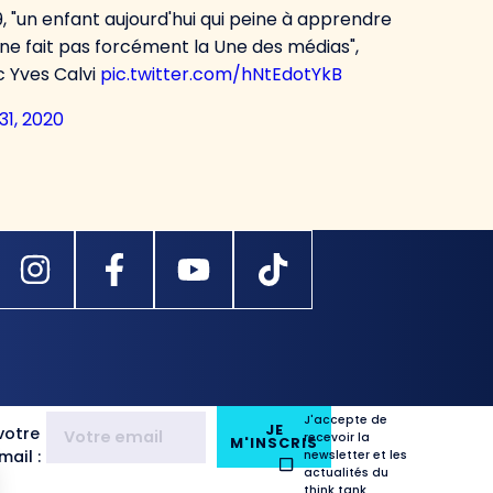
19, "un enfant aujourd'hui qui peine à apprendre
Ca ne fait pas forcément la Une des médias",
 Yves Calvi
pic.twitter.com/hNtEdotYkB
31, 2020
J'accepte de
JE
votre
recevoir la
M'INSCRIS
ail :
newsletter et les
actualités du
think tank