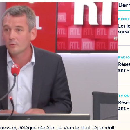
Der
PRESS
Les j
sursa
RADI
Résea
ans «
TV OU
Résea
ans «
nnesson, délégué général de Vers le Haut répondait