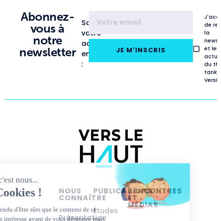
Abonnez-
J'acc
Saisissez
de re
vous à
votre
la
notre
newsl
adresse
et les
newsletter
JE M'INSCRIS
email
actua
:
du th
tank
VersL
NOUS
PUBLICATIONS
RENCONTRES
CONNAÎTRE
ET
MÉDIAS
Études
Présentation