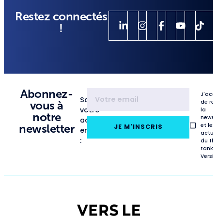
Restez connectés
!
Abonnez-
J'acc
Saisissez
de re
vous à
votre
la
notre
newsl
adresse
et les
newsletter
JE M'INSCRIS
email
actua
:
du th
tank
VersL