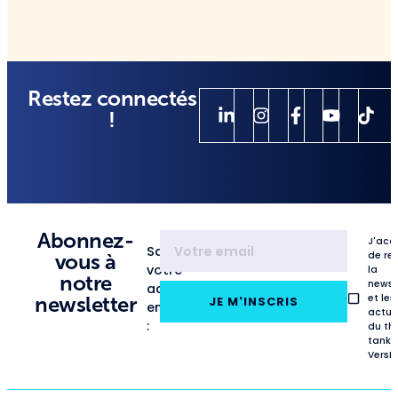
Restez connectés
!
Abonnez-
J'acc
Saisissez
de re
vous à
votre
la
notre
newsl
adresse
et les
newsletter
JE M'INSCRIS
email
actua
:
du th
tank
VersL