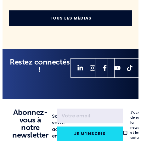
TOUS LES MÉDIAS
Restez connectés
!
Abonnez-
J'acc
Saisissez
de re
vous à
votre
la
notre
newsl
adresse
et les
newsletter
JE M'INSCRIS
email
actua