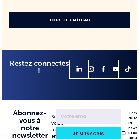
TOUS LES MÉDIAS
Restez connectés
!
Abonnez-
J'acc
Saisissez
de re
vous à
votre
la
notre
newsl
adresse
et les
newsletter
JE M'INSCRIS
email
actua