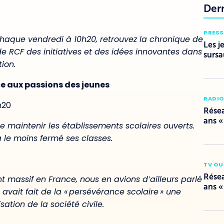
Der
PRESS
ha
que vendredi à 10h20, retrouvez la chronique de
Les j
e RCF des initiatives et des idées innovantes dans
sursa
ion.
ce aux passions des jeunes
RADI
h20
Résea
ans «
de maintenir les établissements scolaires ouverts.
le moins fermé ses classes.
TV OU
Résea
massif en France, nous en avions d’ailleurs parlé
ans «
 avait fait de la « persévérance scolaire » une
ation de la société civile.