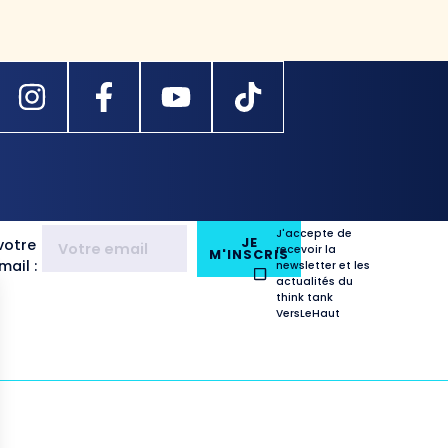
J'accepte de
JE
votre
recevoir la
M'INSCRIS
ail :
newsletter et les
actualités du
think tank
VersLeHaut