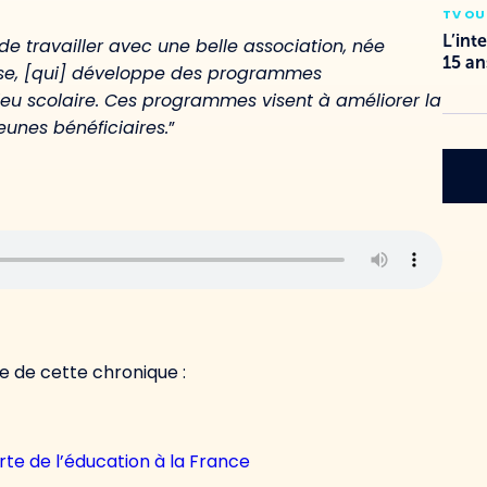
TV OU
L’int
de travailler avec une belle association, née
15 an
sse, [qui] développe des programmes
eu scolaire
. Ces programmes
visent à
améliorer
la
jeunes
bénéficiaires.
”
nte de cette chronique :
te de l’éducation à la France