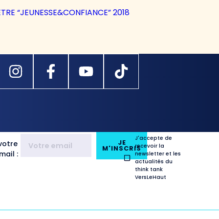
TRE “JEUNESSE&CONFIANCE” 2018
J'accepte de
JE
votre
recevoir la
M'INSCRIS
ail :
newsletter et les
actualités du
think tank
VersLeHaut