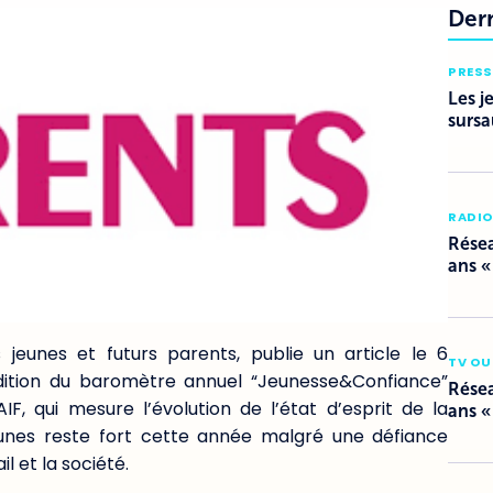
Der
PRESS
Les j
sursa
RADI
Résea
ans «
s jeunes et futurs parents, publie un article le 6
TV OU
dition du baromètre annuel “Jeunesse&Confiance”
Résea
, qui mesure l’évolution de l’état d’esprit de la
ans «
eunes reste fort cette année malgré une défiance
l et la société.