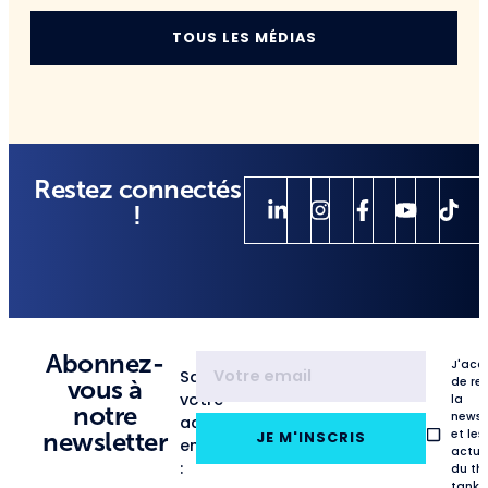
TOUS LES MÉDIAS
Restez connectés
!
Abonnez-
J'acc
Saisissez
de re
vous à
votre
la
notre
newsl
adresse
et les
newsletter
JE M'INSCRIS
email
actua
:
du th
tank