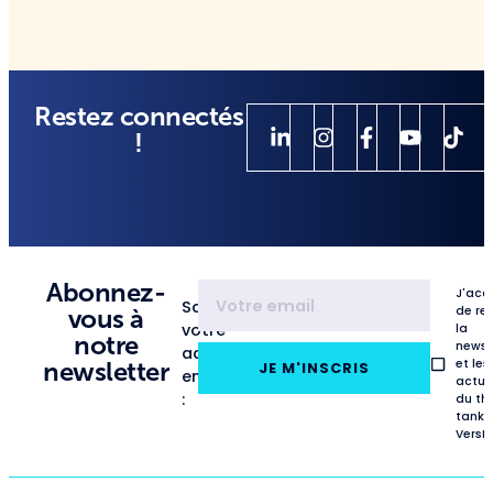
Restez connectés
!
Abonnez-
J'acc
Saisissez
de re
vous à
votre
la
notre
newsl
adresse
et les
newsletter
JE M'INSCRIS
email
actua
:
du th
tank
VersL