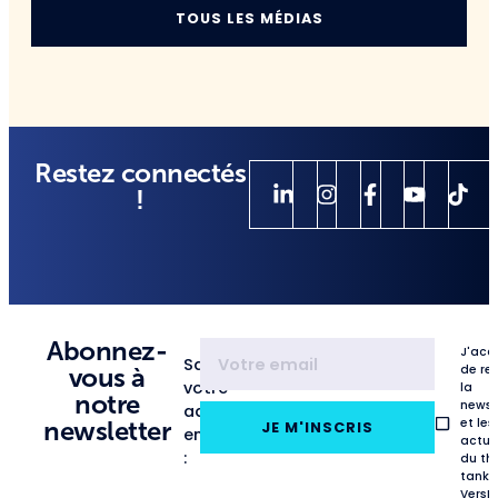
TOUS LES MÉDIAS
Restez connectés
!
Abonnez-
J'acc
Saisissez
de re
vous à
votre
la
notre
newsl
adresse
et les
newsletter
JE M'INSCRIS
email
actua
:
du th
tank
VersL