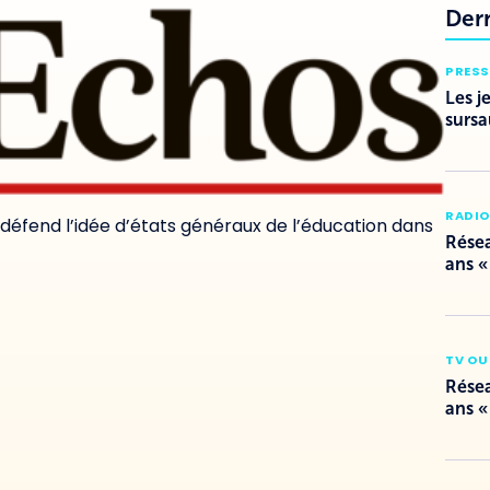
Der
PRESS
Les j
sursa
RADI
 défend l’idée d’états généraux de l’éducation dans
Résea
ans «
TV OU
Résea
ans «