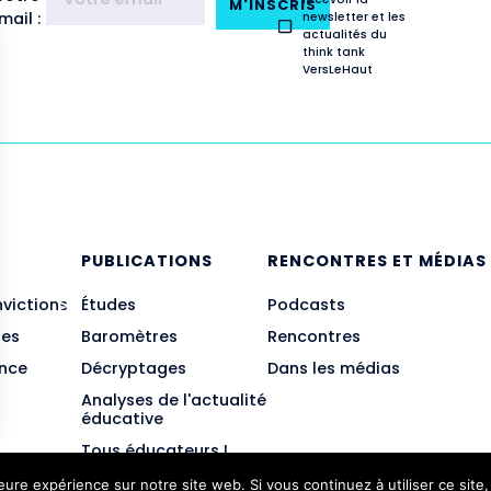
M'INSCRIS
ail :
newsletter et les
actualités du
think tank
VersLeHaut
E
PUBLICATIONS
RENCONTRES ET MÉDIAS
nvictions
Études
Podcasts
des
Baromètres
Rencontres
ance
Décryptages
Dans les médias
Analyses de l'actualité
éducative
Tous éducateurs !
leure expérience sur notre site web. Si vous continuez à utiliser ce sit