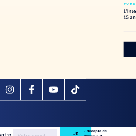
TV OU
L’int
15 an
J'accepte de
JE
votre
recevoir la