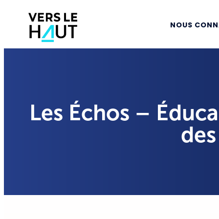
NOUS CONN
Les Échos – Éducat
de