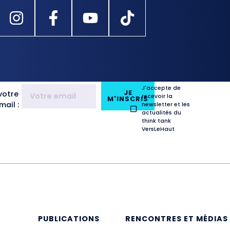
J'accepte de
JE
votre
recevoir la
M'INSCRIS
ail :
newsletter et les
actualités du
think tank
VersLeHaut
E
PUBLICATIONS
RENCONTRES ET MÉDIAS