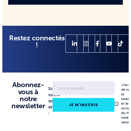
Restez connectés
!
Abonnez-
J'acc
Saisissez
de re
vous à
votre
la
notre
newsl
adresse
et les
newsletter
JE M'INSCRIS
email
actua
:
du th
tank
VersL