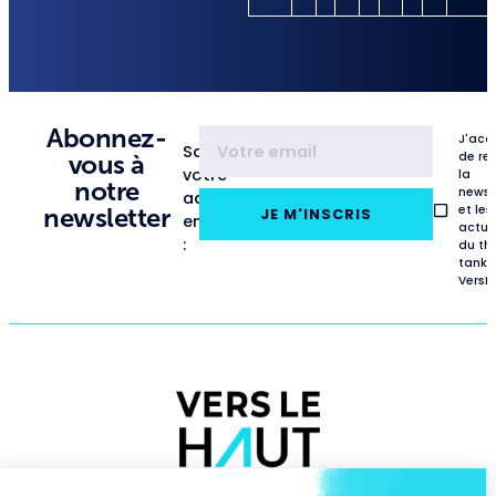
Abonnez-
J'acc
Saisissez
de re
vous à
votre
la
notre
newsl
adresse
et les
newsletter
JE M'INSCRIS
email
actua
:
du th
tank
VersL